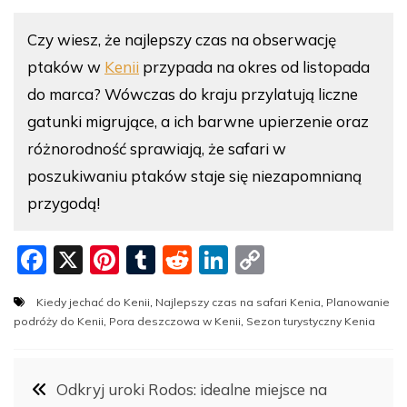
Czy wiesz, że najlepszy czas na obserwację
ptaków w
Kenii
przypada na okres od listopada
do marca? Wówczas do kraju przylatują liczne
gatunki migrujące, a ich barwne upierzenie oraz
różnorodność sprawiają, że safari w
poszukiwaniu ptaków staje się niezapomnianą
przygodą!
F
X
Pi
T
R
Li
C
a
nt
u
e
n
o
Kiedy jechać do Kenii
,
Najlepszy czas na safari Kenia
,
Planowanie
c
er
m
d
k
p
podróży do Kenii
,
Pora deszczowa w Kenii
,
Sezon turystyczny Kenia
e
e
bl
di
e
y
b
st
r
t
dI
Li
Nawigacja
Odkryj uroki Rodos: idealne miejsce na
o
n
n