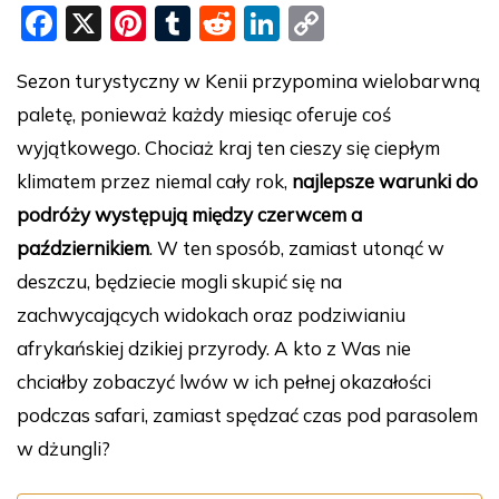
F
X
Pi
T
R
Li
C
a
nt
u
e
n
o
Sezon turystyczny w Kenii przypomina wielobarwną
c
er
m
d
k
p
paletę, ponieważ każdy miesiąc oferuje coś
e
e
bl
di
e
y
wyjątkowego. Chociaż kraj ten cieszy się ciepłym
b
st
r
t
dI
Li
klimatem przez niemal cały rok,
najlepsze warunki do
o
n
n
podróży występują między czerwcem a
o
k
październikiem
. W ten sposób, zamiast utonąć w
k
deszczu, będziecie mogli skupić się na
zachwycających widokach oraz podziwianiu
afrykańskiej dzikiej przyrody. A kto z Was nie
chciałby zobaczyć lwów w ich pełnej okazałości
podczas safari, zamiast spędzać czas pod parasolem
w dżungli?