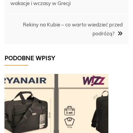
wakacje i wczasy w Grecji
o
k
wpisu
k
Rekiny na Kubie – co warto wiedzieć przed
podróżą?
PODOBNE WPISY