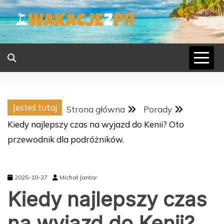
Skip
to
content
Jesteś tutaj
Strona główna
Porady
Kiedy najlepszy czas na wyjazd do Kenii? Oto
przewodnik dla podróżników.
2025-10-27
Michał Jantar
Kiedy najlepszy czas
na wyjazd do Kenii?