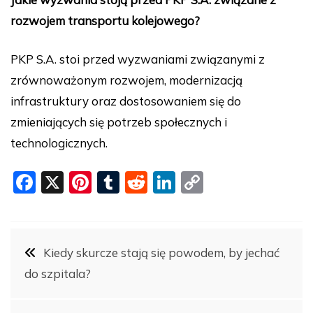
rozwojem transportu kolejowego?
PKP S.A. stoi przed wyzwaniami związanymi z
zrównoważonym rozwojem, modernizacją
infrastruktury oraz dostosowaniem się do
zmieniających się potrzeb społecznych i
technologicznych.
F
X
Pi
T
R
Li
C
a
nt
u
e
n
o
c
er
m
d
k
p
Nawigacja
e
e
bl
di
e
y
Kiedy skurcze stają się powodem, by jechać
b
st
r
t
dI
Li
do szpitala?
wpisu
o
n
n