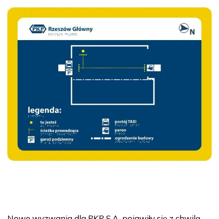
Nowe wyzwania dla PKP S.A. pojawiły się z chwilą