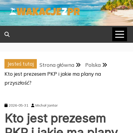
Skip
to
content
Jesteś tutaj
Strona główna
Polska
Kto jest prezesem PKP i jakie ma plany na
przyszłość?
2026-05-31
Michał Jantar
Kto jest prezesem
PKP i jakie ma plany