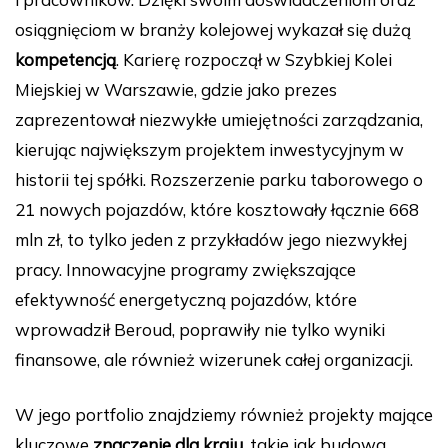
b
st
r
t
dI
Li
osiągnięciom w branży kolejowej wykazał się dużą
o
n
n
kompetencją
. Karierę rozpoczął w Szybkiej Kolei
o
k
Miejskiej w Warszawie, gdzie jako prezes
k
zaprezentował niezwykłe umiejętności zarządzania,
kierując największym projektem inwestycyjnym w
historii tej spółki. Rozszerzenie parku taborowego o
21 nowych pojazdów, które kosztowały łącznie 668
mln zł, to tylko jeden z przykładów jego niezwykłej
pracy. Innowacyjne programy zwiększające
efektywność energetyczną pojazdów, które
wprowadził Beroud, poprawiły nie tylko wyniki
finansowe, ale również wizerunek całej organizacji.
W jego portfolio znajdziemy również projekty mające
kluczowe
znaczenie dla kraju
, takie jak budowa