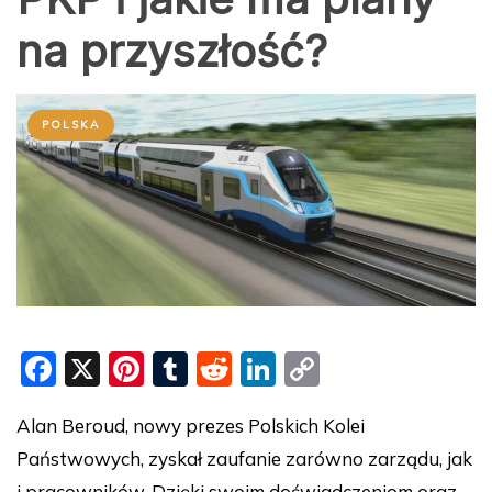
na przyszłość?
POLSKA
F
X
Pi
T
R
Li
C
a
nt
u
e
n
o
Alan Beroud, nowy prezes Polskich Kolei
c
er
m
d
k
p
Państwowych, zyskał zaufanie zarówno zarządu, jak
e
e
bl
di
e
y
i pracowników. Dzięki swoim doświadczeniom oraz