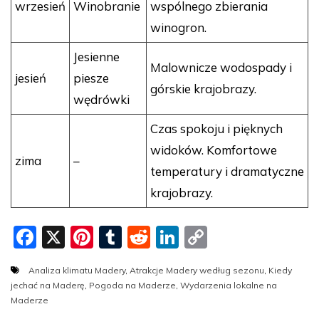
wrzesień
Winobranie
wspólnego zbierania
winogron.
Jesienne
Malownicze wodospady i
jesień
piesze
górskie krajobrazy.
wędrówki
Czas spokoju i pięknych
widoków. Komfortowe
zima
–
temperatury i dramatyczne
krajobrazy.
F
X
Pi
T
R
Li
C
a
nt
u
e
n
o
Analiza klimatu Madery
,
Atrakcje Madery według sezonu
,
Kiedy
c
er
m
d
k
p
jechać na Maderę
,
Pogoda na Maderze
,
Wydarzenia lokalne na
e
e
bl
di
e
y
Maderze