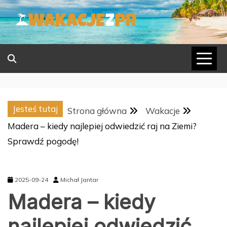
Skip
to
content
Jesteś tutaj
Strona główna
Wakacje
Madera – kiedy najlepiej odwiedzić raj na Ziemi?
Sprawdź pogodę!
2025-09-24
Michał Jantar
Madera – kiedy
najlepiej odwiedzić