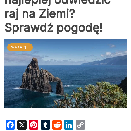
raj na Ziemi?
Sprawdź pogodę!
WAKACJE
F
X
Pi
T
R
Li
C