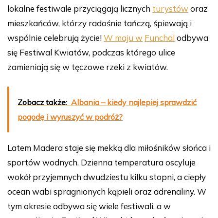
lokalne festiwale przyciągają licznych
turystów
oraz
mieszkańców, którzy radośnie tańczą, śpiewają i
wspólnie celebrują życie!
W maju w
Funchal
odbywa
się Festiwal Kwiatów, podczas którego ulice
zamieniają się w tęczowe rzeki z kwiatów.
Zobacz także:
Albania – kiedy najlepiej sprawdzić
pogodę i wyruszyć w podróż?
Latem Madera staje się mekką dla miłośników słońca i
sportów wodnych. Dzienna temperatura oscyluje
wokół przyjemnych dwudziestu kilku stopni, a ciepły
ocean wabi spragnionych kąpieli oraz adrenaliny. W
tym okresie odbywa się wiele festiwali, a w