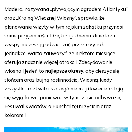
a
nt
u
e
n
o
Madera, nazywana „pływającym ogrodem Atlantyku”
c
er
m
d
k
p
oraz „Krainą Wiecznej Wiosny”, sprawia, że
e
e
bl
di
e
y
planowanie wizyty w tym rajskim zakątku przynosi
b
st
r
t
dI
Li
same przyjemności. Dzięki łagodnemu klimatowi
o
n
n
wyspy, możesz ją odwiedzać przez cały rok.
o
k
Jednakże, warto zauważyć, że niektóre miesiące
k
oferują znacznie więcej atrakcji. Zdecydowanie
wiosna i jesień to
najlepsze okresy
, aby cieszyć się
słońcem oraz bujną roślinnością. Wiosną, kiedy
wszystko rozkwita, szczególnie maj i kwiecień stają
się wyjątkowe, ponieważ w tym czasie odbywa się
Festiwal Kwiatów, a Funchal tętni życiem oraz
kolorami!