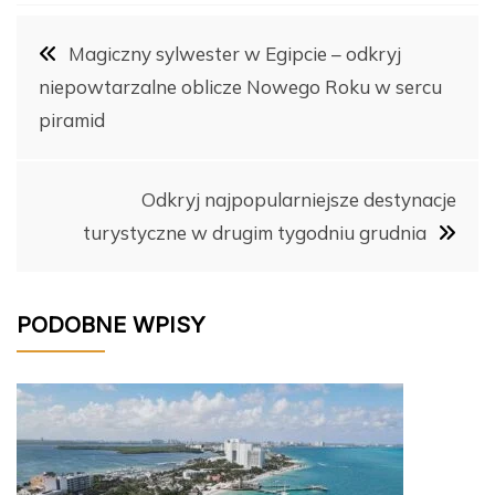
b
st
r
t
dI
Li
Nawigacja
o
n
n
Magiczny sylwester w Egipcie – odkryj
o
k
niepowtarzalne oblicze Nowego Roku w sercu
wpisu
k
piramid
Odkryj najpopularniejsze destynacje
turystyczne w drugim tygodniu grudnia
PODOBNE WPISY