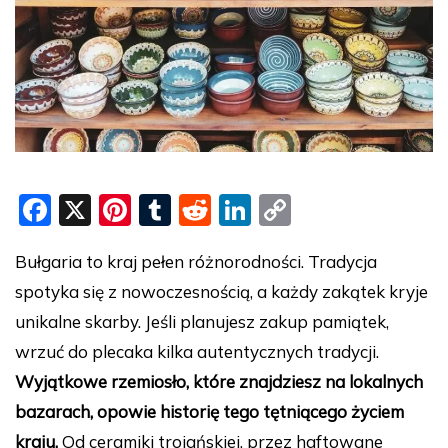
F
X
Pi
T
R
Li
C
a
nt
u
e
n
o
Bułgaria to kraj pełen różnorodności. Tradycja
c
er
m
d
k
p
spotyka się z nowoczesnością, a każdy zakątek kryje
e
e
bl
di
e
y
unikalne skarby. Jeśli planujesz zakup pamiątek,
b
st
r
t
dI
Li
wrzuć do plecaka kilka autentycznych tradycji.
o
n
n
Wyjątkowe rzemiosło, które znajdziesz na lokalnych
o
k
bazarach, opowie historię tego tętniącego życiem
k
kraju.
Od ceramiki trojańskiej, przez haftowane