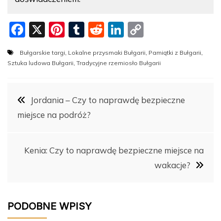
F
X
Pi
T
R
Li
C
a
nt
u
e
n
o
Bułgarskie targi
,
Lokalne przysmaki Bułgarii
,
Pamiątki z Bułgarii
,
c
er
m
d
k
p
Sztuka ludowa Bułgarii
,
Tradycyjne rzemiosło Bułgarii
e
e
bl
di
e
y
b
st
r
t
dI
Li
Nawigacja
Jordania – Czy to naprawdę bezpieczne
o
n
n
miejsce na podróż?
o
k
wpisu
k
Kenia: Czy to naprawdę bezpieczne miejsce na
wakacje?
PODOBNE WPISY