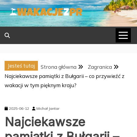
Skip
to
content
Jesteś tutaj
Strona główna
Zagranica
Najciekawsze pamiątki z Bułgarii – co przywieźć z
wakacji w tym pięknym kraju?
2025-06-12
Michał Jantar
Najciekawsze
pamiątki z Bułgarii –