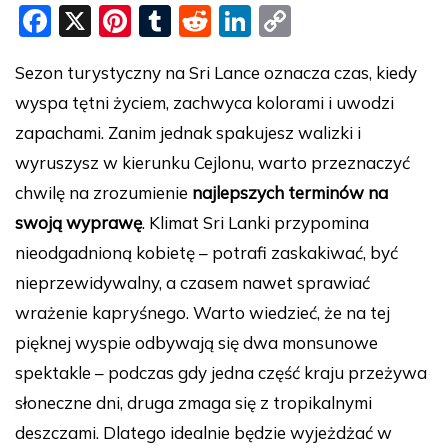
F
X
Pi
T
R
Li
C
a
nt
u
e
n
o
Sezon turystyczny na Sri Lance oznacza czas, kiedy
c
er
m
d
k
p
wyspa tętni życiem, zachwyca kolorami i uwodzi
e
e
bl
di
e
y
zapachami. Zanim jednak spakujesz walizki i
b
st
r
t
dI
Li
wyruszysz w kierunku Cejlonu, warto przeznaczyć
o
n
n
chwilę na zrozumienie
najlepszych terminów na
o
k
swoją wyprawę
. Klimat Sri Lanki przypomina
k
nieodgadnioną kobietę – potrafi zaskakiwać, być
nieprzewidywalny, a czasem nawet sprawiać
wrażenie kapryśnego. Warto wiedzieć, że na tej
pięknej wyspie odbywają się dwa monsunowe
spektakle – podczas gdy jedna część kraju przeżywa
słoneczne dni, druga zmaga się z tropikalnymi
deszczami. Dlatego idealnie będzie wyjeżdżać w