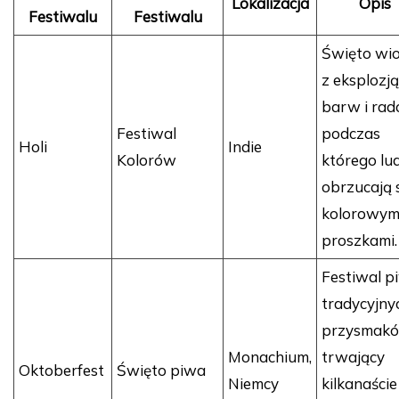
Lokalizacja
Opis
Festiwalu
Festiwalu
Święto wi
z eksplozją
barw i rado
Festiwal
podczas
Holi
Indie
Kolorów
którego lu
obrzucają 
kolorowym
proszkami.
Festiwal p
tradycyjny
przysmak
Monachium,
trwający
Oktoberfest
Święto piwa
Niemcy
kilkanaście 