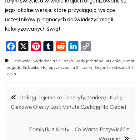
całym świecie, a w wielu krajach organizowane są
jego lokalne wersje, które przyciągają tysiące
uczestników pragnących doświadczyć magii
koloryzowanych świąt.
F
X
Pi
T
R
Li
C
a
nt
u
e
n
o
Festiwale i wydarzenia Sri Lanka
,
Kiedy jechać na Sri Lankę
,
Klimat
c
er
m
d
k
p
i pogoda Sri Lanka
,
Najlepszy czas na Sri Lankę
,
Sezon turystyczny Sri
e
e
bl
di
e
y
Lanka
b
st
r
t
dI
Li
Nawigacja
o
n
n
Odkryj Tajemnice Teneryfy, Maderę i Kubę:
o
k
Ciekawe Oferty Last Minute Czekają Na Ciebie!
wpisu
k
Pamiątki z Krety – Co Warto Przywieźć z
Wakacji?