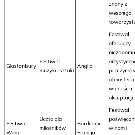
znany z
wesołego
towarzyst
Festiwal
oferujący
niezapomn
Festiwal
artystyczn
Glastonbury
Anglia
muzyki i sztuki
przeżycia 
atmosferz
wolności i
akceptacji.
Festiwal
Uczta dla
poświęcon
Festiwal
Bordeaux,
miłośników
winom i
Wina
Francja