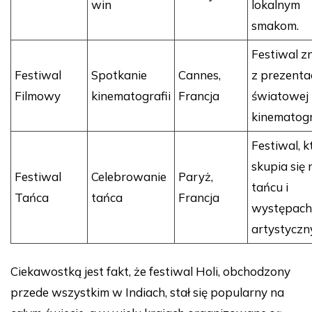
win
lokalnym
smakom.
Festiwal z
Festiwal
Spotkanie
Cannes,
z prezentac
Filmowy
kinematografii
Francja
światowej
kinematogra
Festiwal, k
skupia się 
Festiwal
Celebrowanie
Paryż,
tańcu i
Tańca
tańca
Francja
występach
artystyczn
Ciekawostką jest fakt, że festiwal Holi, obchodzony
przede wszystkim w Indiach, stał się popularny na