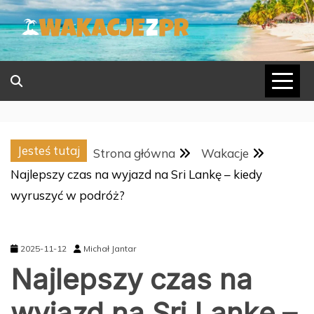
Skip
to
content
Jesteś tutaj
Strona główna
Wakacje
Najlepszy czas na wyjazd na Sri Lankę – kiedy
wyruszyć w podróż?
2025-11-12
Michał Jantar
Najlepszy czas na
wyjazd na Sri Lankę –