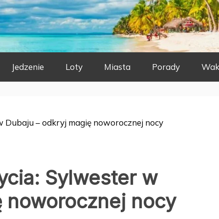
Jedzenie
Loty
Miasta
Porady
Wak
w Dubaju – odkryj magię noworocznej nocy
cia: Sylwester w
ę noworocznej nocy