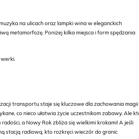
uzyka na ulicach oraz lampki wina w eleganckich
wą metamorfozę. Poniżej kilka miejsca i form spędzania
rwerki.
zacji transportu staje się kluczowe dla zachowania magii
mykane, co nieco ułatwia życie uczestnikom zabawy. Ale kt
radości, a Nowy Rok zbliża się wielkimi krokami! A jeśli
ną stacją radiową, kto rozkręci wieczór do granic