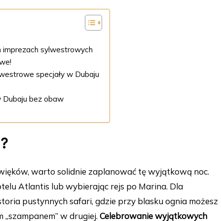
ch imprezach sylwestrowych
owe!
ylwestrowe specjały w Dubaju
 w Dubaju bez obaw
u?
więków, warto solidnie zaplanować tę wyjątkową noc.
elu Atlantis lub wybierając rejs po Marina. Dla
toria pustynnych safari, gdzie przy blasku ognia możesz
m „szampanem” w drugiej.
Celebrowanie wyjątkowych