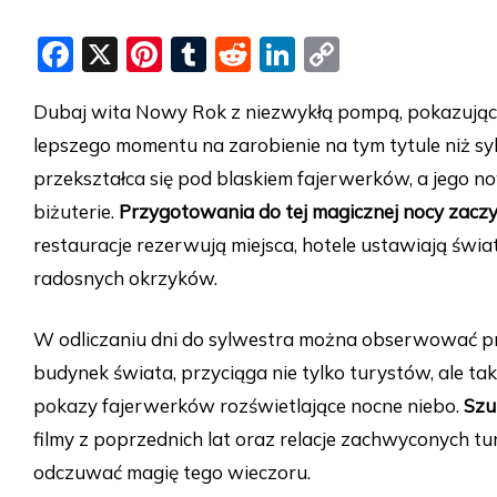
F
X
Pi
T
R
Li
C
a
nt
u
e
n
o
Dubaj wita Nowy Rok z niezwykłą pompą, pokazując ca
c
er
m
d
k
p
lepszego momentu na zarobienie na tym tytule niż sy
e
e
bl
di
e
y
przekształca się pod blaskiem fajerwerków, a jego 
b
st
r
t
dI
Li
biżuterie.
Przygotowania do tej magicznej nocy zaczyn
o
n
n
restauracje rezerwują miejsca, hotele ustawiają światł
o
k
radosnych okrzyków.
k
W odliczaniu dni do sylwestra można obserwować pr
budynek świata, przyciąga nie tylko turystów, ale t
pokazy fajerwerków rozświetlające nocne niebo.
Szu
filmy z poprzednich lat oraz relacje zachwyconych t
odczuwać magię tego wieczoru.