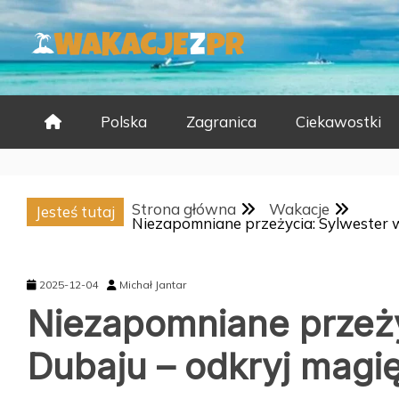
Skip
to
content
Polska
Zagranica
Ciekawostki
Strona główna
Wakacje
Jesteś tutaj
Niezapomniane przeżycia: Sylwester 
2025-12-04
Michał Jantar
Niezapomniane przeży
Dubaju – odkryj magi