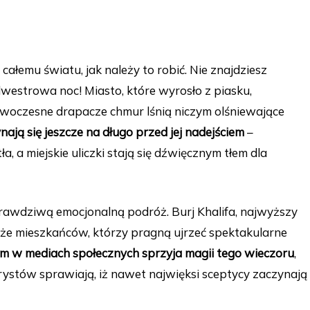
łemu światu, jak należy to robić. Nie znajdziesz
lwestrowa noc! Miasto, które wyrosło z piasku,
nowoczesne drapacze chmur lśnią niczym olśniewające
ają się jeszcze na długo przed jej nadejściem
–
a, a miejskie uliczki stają się dźwięcznym tłem dla
awdziwą emocjonalną podróż. Burj Khalifa, najwyższy
akże mieszkańców, którzy pragną ujrzeć spektakularne
m w mediach społecznych sprzyja magii tego wieczoru
,
urystów sprawiają, iż nawet najwięksi sceptycy zaczynają