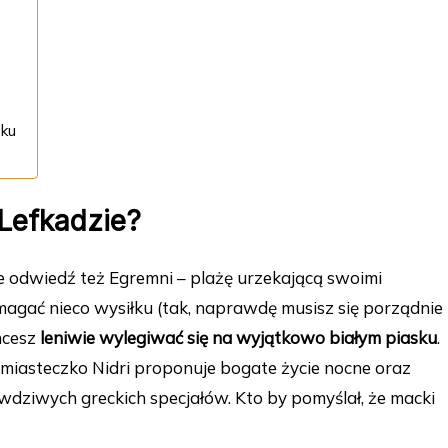
oku
Lefkadzie?
 odwiedź też Egremni – plażę urzekającą swoimi
magać nieco wysiłku (tak, naprawdę musisz się porządnie
chcesz
leniwie wylegiwać się na wyjątkowo białym piasku
.
e miasteczko Nidri proponuje bogate życie nocne oraz
dziwych greckich specjałów. Kto by pomyślał, że macki