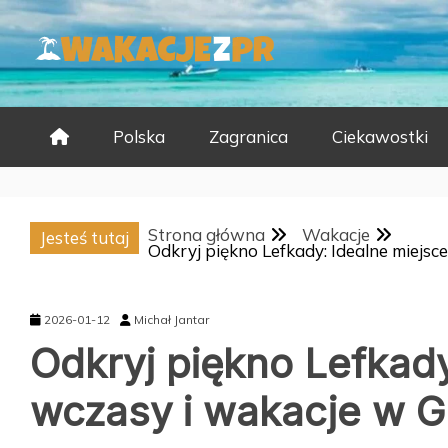
Skip
to
content
Polska
Zagranica
Ciekawostki
Strona główna
Wakacje
Jesteś tutaj
Odkryj piękno Lefkady: Idealne miejsc
2026-01-12
Michał Jantar
Odkryj piękno Lefkady
wczasy i wakacje w Gr