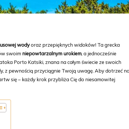
kusowej wody
oraz przepięknych widoków! Ta grecka
tów swoim
niepowtarzalnym urokiem
, a jednocześnie
Zatoka Porto Katsiki, znana na całym świecie ze swoich
ody, z pewnością przyciągnie Twoją uwagę. Aby dotrzeć n
martw się – każdy krok przybliża Cię do niesamowitej