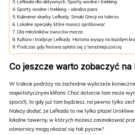
Lefkada dla aktywnych: Sporty wodne i trekking
Sporty wodne i trekking – idealna para
Kulinarne skarby Lefkady: Smaki Grecji na talerzu
Lokalne specjały, które musisz spróbować
Dla miłośników owoców morza
Kultura i tradycje Lefkady: Historia wyspy na każdym kr
Podczas gdy historia splata się z teraźniejszością
Co jeszcze warto zobaczyć na 
W trakcie podróży na zachodnie wybrzeże koniecznie
majestatycznymi klifami. Choć dotarcie tam może wy
spocić!), to gdy już tam będziesz, na pewno tylko ze
Należy dodać, że Lefkada to nie tylko plaże! Urokliw
lokalne tawerny, w których możesz zasmakować praw
ośmiornicy mogą okazać się tak pyszne?