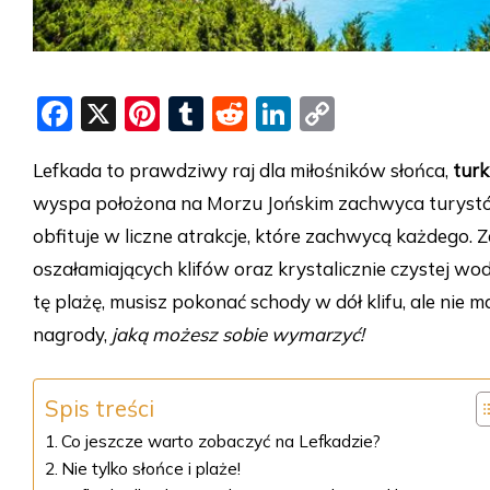
F
X
Pi
T
R
Li
C
a
nt
u
e
n
o
Lefkada to prawdziwy raj dla miłośników słońca,
tur
c
er
m
d
k
p
wyspa położona na Morzu Jońskim zachwyca turys
e
e
bl
di
e
y
obfituje w liczne atrakcje, które zachwycą każdego. 
b
st
r
t
dI
Li
oszałamiających klifów oraz krystalicznie czystej w
o
n
n
tę plażę, musisz pokonać schody w dół klifu, ale nie 
o
k
nagrody,
jaką możesz sobie wymarzyć!
k
Spis treści
Co jeszcze warto zobaczyć na Lefkadzie?
Nie tylko słońce i plaże!