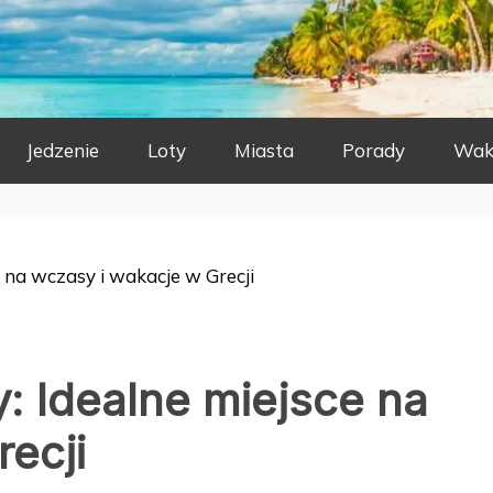
Jedzenie
Loty
Miasta
Porady
Wak
e na wczasy i wakacje w Grecji
: Idealne miejsce na
ecji