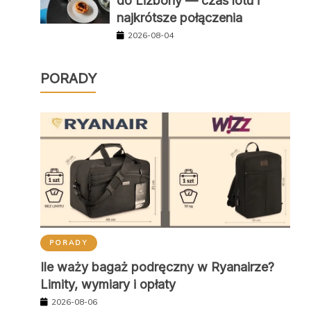
do Lizbony — czas lotu i
najkrótsze połączenia
2026-08-04
PORADY
PORADY
Ile waży bagaż podręczny w Ryanairze?
Limity, wymiary i opłaty
2026-08-06