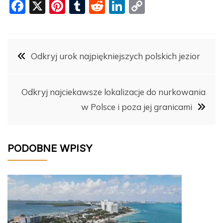
F
X
Pi
T
R
Li
C
a
nt
u
e
n
o
c
er
m
d
k
p
Nawigacja
e
e
bl
di
e
y
Odkryj urok najpiękniejszych polskich jezior
b
st
r
t
dI
Li
wpisu
o
n
n
Odkryj najciekawsze lokalizacje do nurkowania
o
k
w Polsce i poza jej granicami
k
PODOBNE WPISY