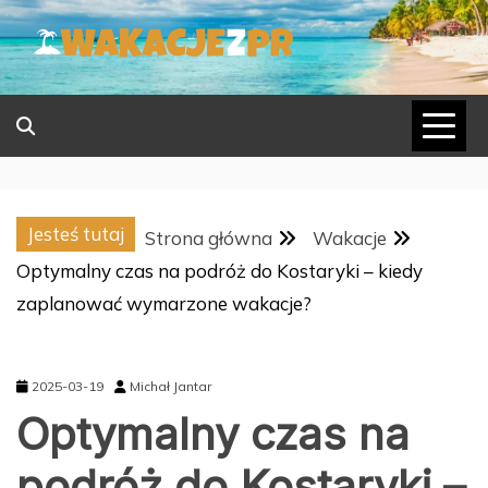
Skip
to
content
Jesteś tutaj
Strona główna
Wakacje
Optymalny czas na podróż do Kostaryki – kiedy
zaplanować wymarzone wakacje?
2025-03-19
Michał Jantar
Optymalny czas na
podróż do Kostaryki –