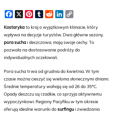
F
X
Pi
T
R
Li
C
a
nt
u
e
n
o
Kostaryka
to kraj o wyjątkowym klimacie, który
c
er
m
d
k
p
wpływa na decyzje turystów. Dwa główne sezony,
e
e
bl
di
e
y
pora sucha
i deszczowa, mają swoje cechy. To
b
st
r
t
dI
Li
pozwala na dostosowanie podróży do
o
n
n
indywidualnych oczekiwań.
o
k
k
Pora sucha trwa od grudnia do kwietnia. W tym
czasie można cieszyć się wieloma słonecznymi dniami.
Średnie temperatury wahają się od 26 do 35°C.
Opady deszczu są rzadkie, co sprzyja aktywnemu
wypoczynkowi. Regiony Pacyfiku w tym okresie
oferują idealne warunki do
surfingu
i zwiedzania