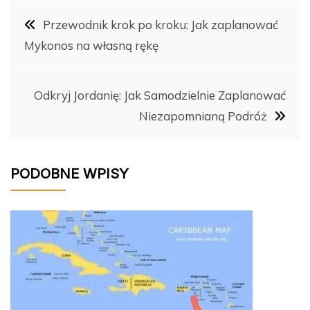
Nawigacja
e
e
bl
di
e
y
Przewodnik krok po kroku: Jak zaplanować
b
st
r
t
dI
Li
Mykonos na własną rękę
wpisu
o
n
n
o
k
Odkryj Jordanię: Jak Samodzielnie Zaplanować
k
Niezapomnianą Podróż
PODOBNE WPISY