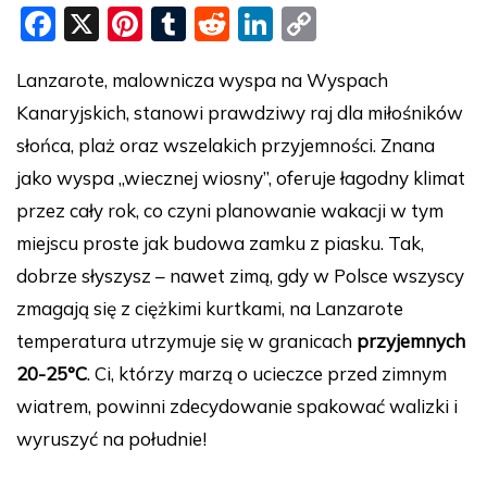
F
X
Pi
T
R
Li
C
a
nt
u
e
n
o
Lanzarote, malownicza wyspa na Wyspach
c
er
m
d
k
p
Kanaryjskich, stanowi prawdziwy raj dla miłośników
e
e
bl
di
e
y
słońca, plaż oraz wszelakich przyjemności. Znana
b
st
r
t
dI
Li
jako wyspa „wiecznej wiosny”, oferuje łagodny klimat
o
n
n
przez cały rok, co czyni planowanie wakacji w tym
o
k
miejscu proste jak budowa zamku z piasku. Tak,
k
dobrze słyszysz – nawet zimą, gdy w Polsce wszyscy
zmagają się z ciężkimi kurtkami, na Lanzarote
temperatura utrzymuje się w granicach
przyjemnych
20-25°C
. Ci, którzy marzą o ucieczce przed zimnym
wiatrem, powinni zdecydowanie spakować walizki i
wyruszyć na południe!