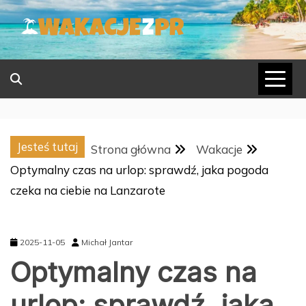
Skip
to
content
Jesteś tutaj
Strona główna
Wakacje
Optymalny czas na urlop: sprawdź, jaka pogoda
czeka na ciebie na Lanzarote
2025-11-05
Michał Jantar
Optymalny czas na
urlop: sprawdź, jaka