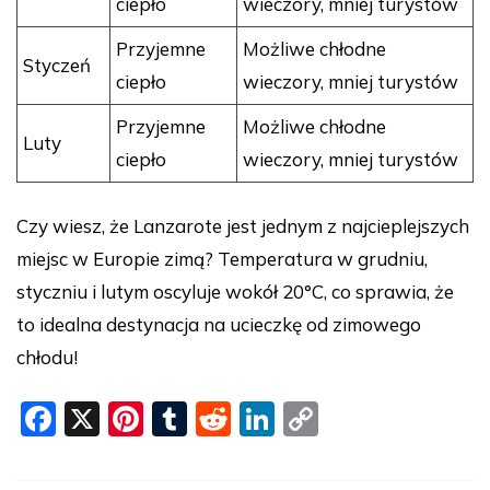
ciepło
wieczory, mniej turystów
Przyjemne
Możliwe chłodne
Styczeń
ciepło
wieczory, mniej turystów
Przyjemne
Możliwe chłodne
Luty
ciepło
wieczory, mniej turystów
Czy wiesz, że Lanzarote jest jednym z najcieplejszych
miejsc w Europie zimą? Temperatura w grudniu,
styczniu i lutym oscyluje wokół 20°C, co sprawia, że
to idealna destynacja na ucieczkę od zimowego
chłodu!
F
X
Pi
T
R
Li
C
a
nt
u
e
n
o
c
er
m
d
k
p