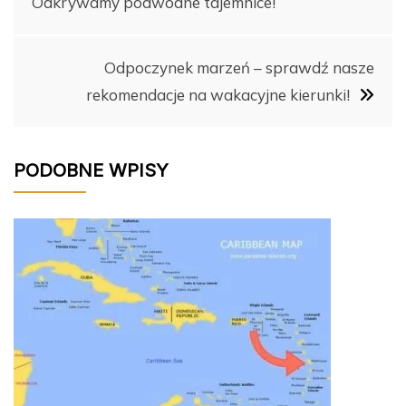
Odkrywamy podwodne tajemnice!
o
k
wpisu
k
Odpoczynek marzeń – sprawdź nasze
rekomendacje na wakacyjne kierunki!
PODOBNE WPISY