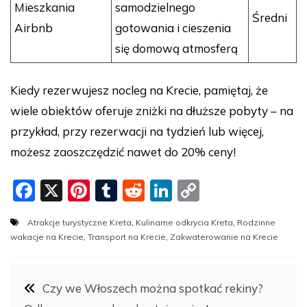
Mieszkania
samodzielnego
Średni
Airbnb
gotowania i cieszenia
się domową atmosferą
Kiedy rezerwujesz nocleg na Krecie, pamiętaj, że
wiele obiektów oferuje zniżki na dłuższe pobyty – na
przykład, przy rezerwacji na tydzień lub więcej,
możesz zaoszczędzić nawet do 20% ceny!
F
X
Pi
T
R
Li
C
a
nt
u
e
n
o
Atrakcje turystyczne Kreta
,
Kulinarne odkrycia Kreta
,
Rodzinne
c
er
m
d
k
p
wakacje na Krecie
,
Transport na Krecie
,
Zakwaterowanie na Krecie
e
e
bl
di
e
y
b
st
r
t
dI
Li
Nawigacja
Czy we Włoszech można spotkać rekiny?
o
n
n