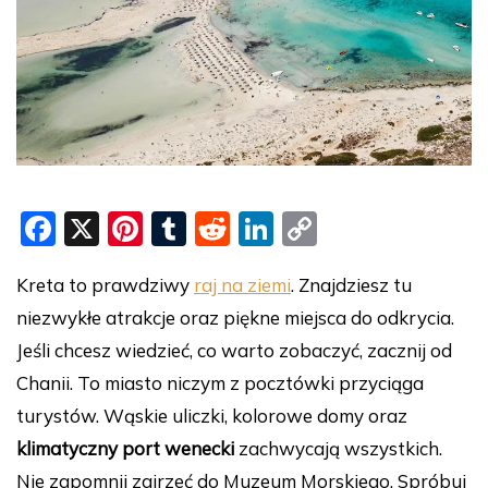
F
X
Pi
T
R
Li
C
a
nt
u
e
n
o
Kreta to prawdziwy
raj na ziemi
. Znajdziesz tu
c
er
m
d
k
p
niezwykłe atrakcje oraz piękne miejsca do odkrycia.
e
e
bl
di
e
y
Jeśli chcesz wiedzieć, co warto zobaczyć, zacznij od
b
st
r
t
dI
Li
Chanii. To miasto niczym z pocztówki przyciąga
o
n
n
turystów. Wąskie uliczki, kolorowe domy oraz
o
k
klimatyczny port wenecki
zachwycają wszystkich.
k
Nie zapomnij zajrzeć do Muzeum Morskiego. Spróbuj