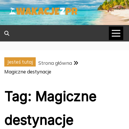
Skip
to
content
Jesteś tutaj
Strona główna
Magiczne destynacje
Tag:
Magiczne
destynacje