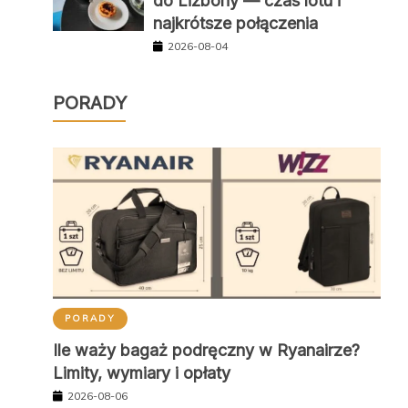
do Lizbony — czas lotu i
najkrótsze połączenia
2026-08-04
PORADY
PORADY
Ile waży bagaż podręczny w Ryanairze?
Limity, wymiary i opłaty
2026-08-06