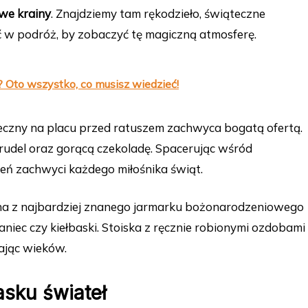
we krainy
. Znajdziemy tam rękodzieło, świąteczne
 w podróż, by zobaczyć tę magiczną atmosferę.
Oto wszystko, co musisz wiedzieć!
teczny na placu przed ratuszem zachwyca bogatą ofertą.
strudel oraz gorącą czekoladę. Spacerując wśród
deń zachwyci każdego miłośnika świąt.
na z najbardziej znanego jarmarku bożonarodzeniowego
rzaniec czy kiełbaski. Stoiska z ręcznie robionymi ozdobami
gając wieków.
asku świateł