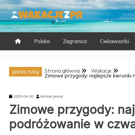
Skip
to
content
Polska
Zagranica
Ciekawostki
Strona główna
Wakacje
Jesteś tutaj
Zimowe przygody: najlepsze kierunki
2025-04-30
Michał Jantar
Zimowe przygody: naj
podróżowanie w czwa