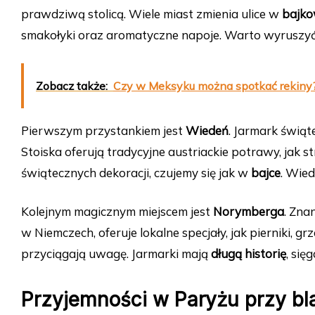
prawdziwą stolicą. Wiele miast zmienia ulice w
bajko
smakołyki oraz aromatyczne napoje. Warto wyruszyć
Zobacz także:
Czy w Meksyku można spotkać rekiny? 
Pierwszym przystankiem jest
Wiedeń
. Jarmark świą
Stoiska oferują tradycyjne austriackie potrawy, jak 
świątecznych dekoracji, czujemy się jak w
bajce
. Wie
Kolejnym magicznym miejscem jest
Norymberga
. Zna
w Niemczech, oferuje lokalne specjały, jak pierniki, g
przyciągają uwagę. Jarmarki mają
długą historię
, się
Przyjemności w Paryżu przy bl