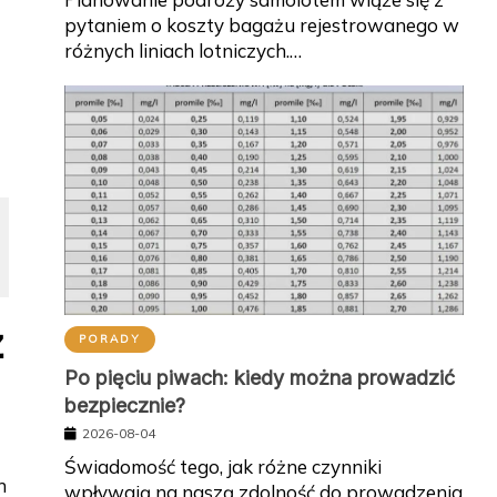
pytaniem o koszty bagażu rejestrowanego w
różnych liniach lotniczych.…
ż
PORADY
Po pięciu piwach: kiedy można prowadzić
bezpiecznie?
2026-08-04
Świadomość tego, jak różne czynniki
h
wpływają na naszą zdolność do prowadzenia