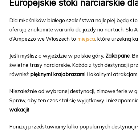
Europejskie stoki narciarskie d
Dla miłośników białego szaleństwa najlepiej będą sto
oferują znakomite warunki do jazdy na nartach. Ski 
d’Ampezzo we Włoszech to
miejsca
, które urzekną k
Jeśli myślisz o wyjeździe w polskie góry,
Zakopane
, B
świetne trasy narciarskie. Każda z tych destynacji p
również
pięknymi krajobrazami
i lokalnymi atrakcjami
Niezależnie od wybranej destynacji, zimowe ferie w 
Spraw, aby ten czas stał się wyjątkowy i niezapomn
wakacji
!
Poniżej przedstawiamy kilka popularnych destynacji