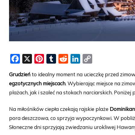
F
X
Pi
T
R
Li
C
a
nt
u
e
n
o
Grudzień
to idealny moment na ucieczkę przed zimow
c
er
m
d
k
p
egzotycznych miejscach
. Wybierając miejsce na zimo
e
e
bl
di
e
y
plażach, jak i szaleć na stokach narciarskich. Poniże
b
st
r
t
dI
Li
o
n
n
Na miłośników ciepła czekają rajskie plaże
Dominikan
o
k
pora deszczowa, co sprzyja wypoczynkowi. W pobliż
k
Słoneczne dni sprzyjają zwiedzaniu urokliwej Hawan