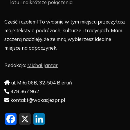
lotu i najkrótsze połączenia
Cześć i czołem! To właśnie w tym miejscu przeczytasz
moje teksty o podróżach, kulturze i tradycjach. Mam
szczerą nadzieję, że ze mną wybierzesz idealne
miejsce na odpoczynek.
Redakcja:
Michał Jantar
ul. Miła 06B, 32-504 Bieruń
478 367 962
kontakt@wakacjezpr.pl
F
X
L
a
i
c
n
e
k