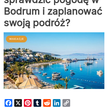
Bodrum i zaplanować
swoją podróż?
WAKACJE
F
X
Pi
T
R
Li
C