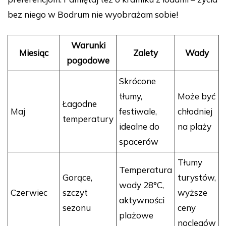
bez niego w Bodrum nie wyobrażam sobie!
Warunki
Miesiąc
Zalety
Wady
pogodowe
Skrócone
tłumy,
Może być
Łagodne
Maj
festiwale,
chłodniej
temperatury
idealne do
na plaży
spacerów
Tłumy
Temperatura
Gorące,
turystów,
wody 28°C,
Czerwiec
szczyt
wyższe
aktywności
sezonu
ceny
plażowe
noclegów