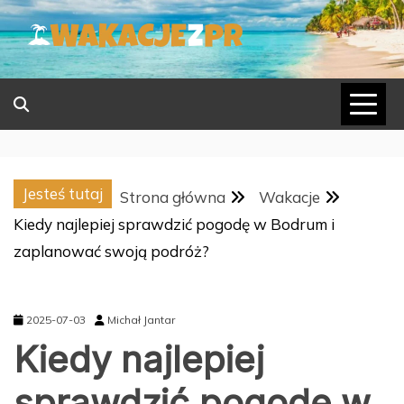
Skip
to
content
Jesteś tutaj
Strona główna
Wakacje
Kiedy najlepiej sprawdzić pogodę w Bodrum i
zaplanować swoją podróż?
2025-07-03
Michał Jantar
Kiedy najlepiej
sprawdzić pogodę w