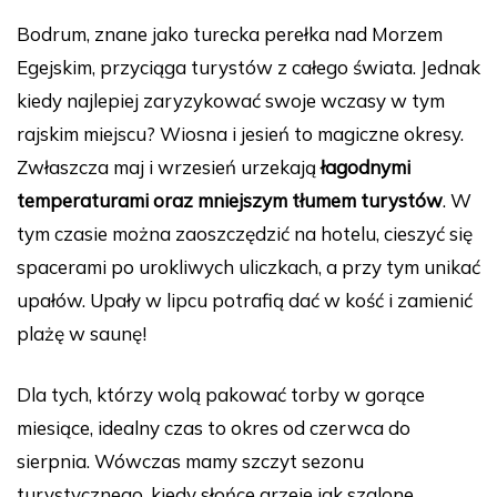
a
nt
u
e
n
o
Bodrum, znane jako turecka perełka nad Morzem
c
er
m
d
k
p
Egejskim, przyciąga turystów z całego świata. Jednak
e
e
bl
di
e
y
kiedy najlepiej zaryzykować swoje wczasy w tym
b
st
r
t
dI
Li
rajskim miejscu? Wiosna i jesień to magiczne okresy.
o
n
n
Zwłaszcza maj i wrzesień urzekają
łagodnymi
o
k
temperaturami oraz mniejszym tłumem turystów
. W
k
tym czasie można zaoszczędzić na hotelu, cieszyć się
spacerami po urokliwych uliczkach, a przy tym unikać
upałów. Upały w lipcu potrafią dać w kość i zamienić
plażę w saunę!
Dla tych, którzy wolą pakować torby w gorące
miesiące, idealny czas to okres od czerwca do
sierpnia. Wówczas mamy szczyt sezonu
turystycznego, kiedy słońce grzeje jak szalone.