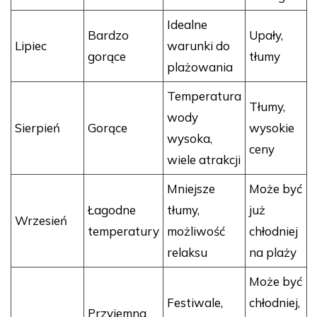
Idealne
Bardzo
Upały,
Lipiec
warunki do
gorące
tłumy
plażowania
Temperatura
Tłumy,
wody
Sierpień
Gorące
wysokie
wysoka,
ceny
wiele atrakcji
Mniejsze
Może być
Łagodne
tłumy,
już
Wrzesień
temperatury
możliwość
chłodniej
relaksu
na plaży
Może być
Festiwale,
chłodniej,
Przyjemna