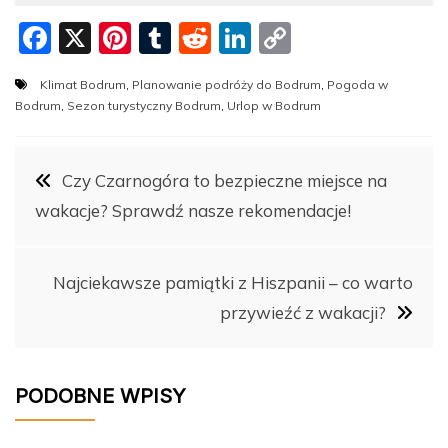
F
X
Pi
T
R
Li
C
a
nt
u
e
n
o
Klimat Bodrum
,
Planowanie podróży do Bodrum
,
Pogoda w
c
er
m
d
k
p
Bodrum
,
Sezon turystyczny Bodrum
,
Urlop w Bodrum
e
e
bl
di
e
y
b
st
r
t
dI
Li
Nawigacja
Czy Czarnogóra to bezpieczne miejsce na
o
n
n
wakacje? Sprawdź nasze rekomendacje!
o
k
wpisu
k
Najciekawsze pamiątki z Hiszpanii – co warto
przywieźć z wakacji?
PODOBNE WPISY