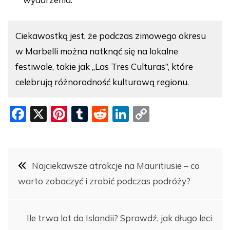
Ciekawostką jest, że podczas zimowego okresu
w Marbelli można natknąć się na lokalne
festiwale, takie jak „Las Tres Culturas”, które
celebrują różnorodność kulturową regionu.
F
X
Pi
T
R
Li
C
a
nt
u
e
n
o
c
er
m
d
k
p
Nawigacja
e
e
bl
di
e
y
Najciekawsze atrakcje na Mauritiusie – co
b
st
r
t
dI
Li
warto zobaczyć i zrobić podczas podróży?
wpisu
o
n
n
o
k
Ile trwa lot do Islandii? Sprawdź, jak długo leci
k