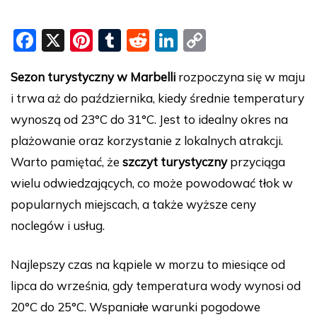
F
X
Pi
T
R
Li
C
a
nt
u
e
n
o
Sezon turystyczny w Marbelli
rozpoczyna się w maju
c
er
m
d
k
p
i trwa aż do października, kiedy średnie temperatury
e
e
bl
di
e
y
wynoszą od 23°C do 31°C. Jest to idealny okres na
b
st
r
t
dI
Li
plażowanie oraz korzystanie z lokalnych atrakcji.
o
n
n
Warto pamiętać, że
szczyt turystyczny
przyciąga
o
k
wielu odwiedzających, co może powodować tłok w
k
popularnych miejscach, a także wyższe ceny
noclegów i usług.
Najlepszy czas na kąpiele w morzu to miesiące od
lipca do września, gdy temperatura wody wynosi od
20°C do 25°C. Wspaniałe warunki pogodowe