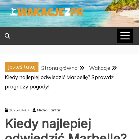
Skip
to
content
Jesteś tutaj
Strona główna
Wakacje
Kiedy najlepiej odwiedzić Marbellę? Sprawdź
prognozy pogody!
2025-04-07
Michał Jantar
Kiedy najlepiej
odwiedzić Marbellę?