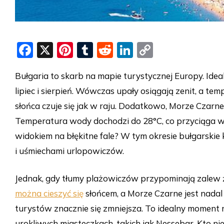
F
X
Pi
T
R
Li
C
a
nt
u
e
n
o
Bułgaria to skarb na mapie turystycznej Europy. Idea
c
er
m
d
k
p
lipiec i sierpień. Wówczas upały osiągają zenit, a t
e
e
bl
di
e
y
słońca czuje się jak w raju. Dodatkowo, Morze Czarn
b
st
r
t
dI
Li
Temperatura wody dochodzi do 28°C, co przyciąga wiel
o
n
n
widokiem na błękitne fale? W tym okresie bułgarskie 
o
k
i uśmiechami urlopowiczów.
k
Jednak, gdy tłumy plażowiczów przypominają zalew 
można cieszyć się
słońcem, a Morze Czarne jest nadal
turystów znacznie się zmniejsza. To idealny moment
urokliwych miasteczkach, takich jak Nessebar. Kto 