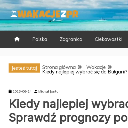
Skip
to
content
Polska
Zagranica
Ciekawostki
Strona główna
Wakacje
Jesteś tutaj
Kiedy najlepiej wybrać się do Bułgar
2025-06-14
Michał Jantar
Kiedy najlepiej wybrać
Sprawdź prognozy p