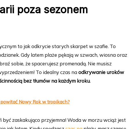
arii poza sezonem
cznym to jak odkrycie starych skarpet w szafie. To
odzianek. Gdy latem plaże pękają w szwach, wiosna oraz
yobraź sobie, że spacerujesz promenadą. Nie musisz
wyprzedzeniem! To idealny czas na
odkrywanie uroków
gościnnością bez tłumów na każdym kroku
.
k powitać Nowy Rok w tropikach?
fi być zaskakująco przyjemna! Woda w morzu wciąż jest
wnie jak latem. Kiedy spędzasz
czas na
plaży, masz szansę