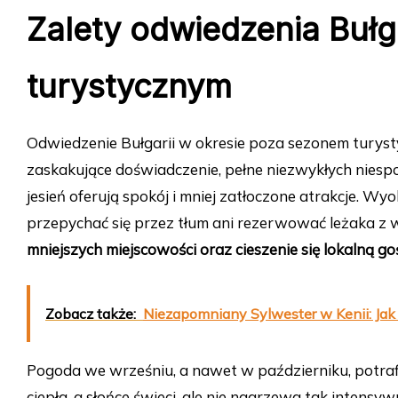
Zalety odwiedzenia Bułg
turystycznym
Odwiedzenie Bułgarii w okresie poza sezonem turysty
zaskakujące doświadczenie, pełne niezwykłych niesp
jesień oferują spokój i mniej zatłoczone atrakcje. W
przepychać się przez tłum ani rezerwować leżaka z 
mniejszych miejscowości oraz cieszenie się lokalną 
Zobacz także:
Niezapomniany Sylwester w Kenii: Ja
Pogoda we wrześniu, a nawet w październiku, potra
ciepła, a słońce świeci, ale nie nagrzewa tak intensy