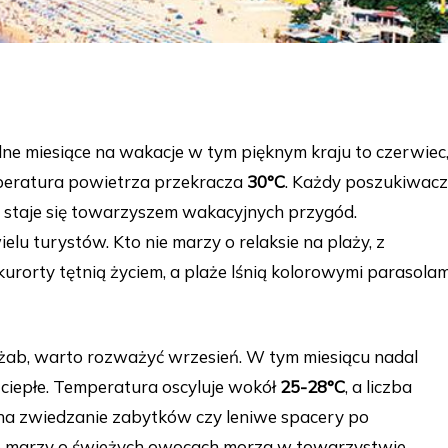
lne miesiące na wakacje w tym pięknym kraju to czerwiec
emperatura powietrza przekracza
30°C
. Każdy poszukiwacz
e staje się towarzyszem wakacyjnych przygód.
u turystów. Kto nie marzy o relaksie na plaży, z
kurorty tętnią życiem, a plaże lśnią kolorowymi parasolam
żab, warto rozważyć wrzesień. W tym miesiącu nadal
 ciepłe. Temperatura oscyluje wokół
25-28°C
, a liczba
 na zwiedzanie zabytków czy leniwe spacery po
nie marzy o świeżych owocach morza w towarzystwie