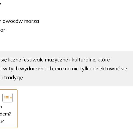
o
ch owoców morza
bar
ię liczne festiwale muzyczne i kulturalne, które
c w tych wydarzeniach, można nie tylko delektować się
i tradycję.
m
zdem?
u?