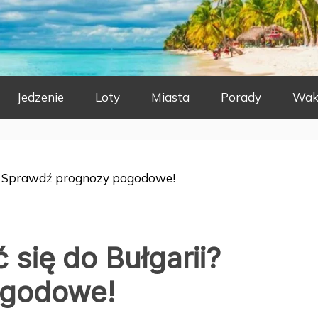
Jedzenie
Loty
Miasta
Porady
Wak
ii? Sprawdź prognozy pogodowe!
 się do Bułgarii?
ogodowe!