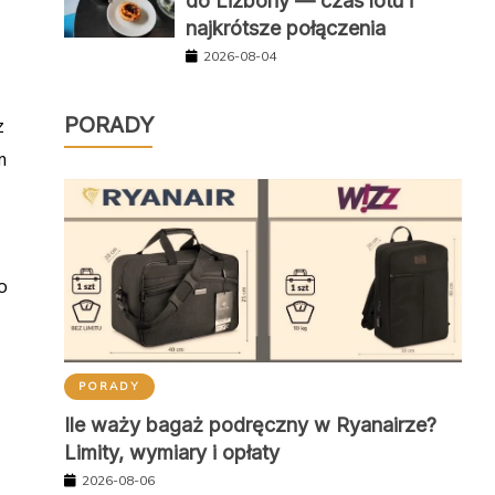
do Lizbony — czas lotu i
najkrótsze połączenia
2026-08-04
PORADY
z
m
o
PORADY
Ile waży bagaż podręczny w Ryanairze?
Limity, wymiary i opłaty
2026-08-06