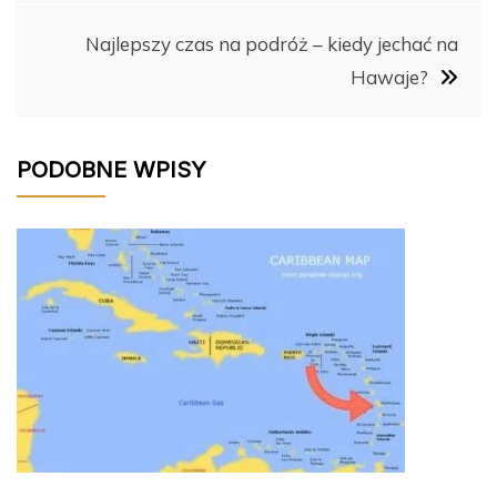
o
k
Najlepszy czas na podróż – kiedy jechać na
k
Hawaje?
PODOBNE WPISY