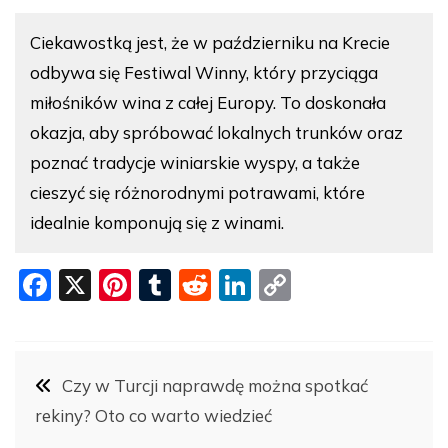
Ciekawostką jest, że w październiku na Krecie
odbywa się Festiwal Winny, który przyciąga
miłośników wina z całej Europy. To doskonała
okazja, aby spróbować lokalnych trunków oraz
poznać tradycje winiarskie wyspy, a także
cieszyć się różnorodnymi potrawami, które
idealnie komponują się z winami.
F
X
Pi
T
R
Li
C
a
nt
u
e
n
o
c
er
m
d
k
p
Nawigacja
e
e
bl
di
e
y
Czy w Turcji naprawdę można spotkać
b
st
r
t
dI
Li
rekiny? Oto co warto wiedzieć
wpisu
o
n
n