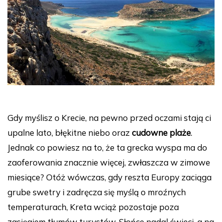
Gdy myślisz o Krecie, na pewno przed oczami stają ci
upalne lato, błękitne niebo oraz
cudowne plaże
.
Jednak co powiesz na to, że ta grecka wyspa ma do
zaoferowania znacznie więcej, zwłaszcza w zimowe
miesiące? Otóż wówczas, gdy reszta Europy zaciąga
grube swetry i zadręcza się myślą o mroźnych
temperaturach, Kreta wciąż pozostaje poza
zasięgiem tłumów turystów. Słońce nadal świeci, a na