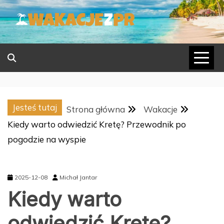
Skip
to
content
Jesteś tutaj
Strona główna
Wakacje
Kiedy warto odwiedzić Kretę? Przewodnik po
pogodzie na wyspie
2025-12-08
Michał Jantar
Kiedy warto
odwiedzić Kretę?