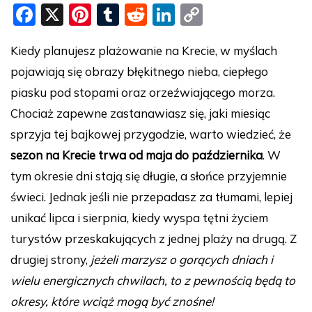
F
X
Pi
T
R
Li
C
a
nt
u
e
n
o
Kiedy planujesz plażowanie na Krecie, w myślach
c
er
m
d
k
p
pojawiają się obrazy błękitnego nieba, ciepłego
e
e
bl
di
e
y
piasku pod stopami oraz orzeźwiającego morza.
b
st
r
t
dI
Li
Chociaż zapewne zastanawiasz się, jaki miesiąc
o
n
n
sprzyja tej bajkowej przygodzie, warto wiedzieć, że
o
k
sezon na Krecie trwa od maja do października
. W
k
tym okresie dni stają się długie, a słońce przyjemnie
świeci. Jednak jeśli nie przepadasz za tłumami, lepiej
unikać lipca i sierpnia, kiedy wyspa tętni życiem
turystów przeskakujących z jednej plaży na drugą. Z
drugiej strony,
jeżeli marzysz o gorących dniach i
wielu energicznych chwilach, to z pewnością będą to
okresy, które wciąż mogą być znośne!