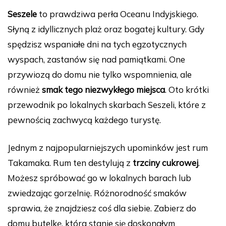
a
nt
u
e
n
o
Seszele
to prawdziwa perła Oceanu Indyjskiego.
c
er
m
d
k
p
Słyną z idyllicznych plaż oraz bogatej kultury. Gdy
e
e
bl
di
e
y
spędzisz wspaniałe dni na tych egzotycznych
b
st
r
t
dI
Li
wyspach, zastanów się nad pamiątkami. One
o
n
n
przywiozą do domu nie tylko wspomnienia, ale
o
k
również
smak tego niezwykłego miejsca
. Oto krótki
k
przewodnik po lokalnych skarbach Seszeli, które z
pewnością zachwycą każdego turystę.
Jednym z najpopularniejszych upominków jest rum
Takamaka. Rum ten destylują z
trzciny cukrowej
.
Możesz spróbować go w lokalnych barach lub
zwiedzając gorzelnię. Różnorodność smaków
sprawia, że znajdziesz coś dla siebie. Zabierz do
domu butelkę, która stanie się doskonałym