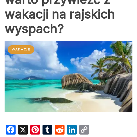
wakacji na rajskich
wyspach?
WAKACJE
F
X
Pi
T
R
Li
C