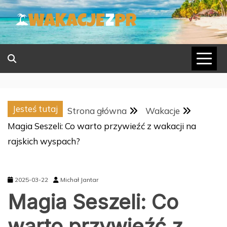
Skip
to
content
Jesteś tutaj
Strona główna
Wakacje
Magia Seszeli: Co warto przywieźć z wakacji na
rajskich wyspach?
2025-03-22
Michał Jantar
Magia Seszeli: Co
warto przywieźć z