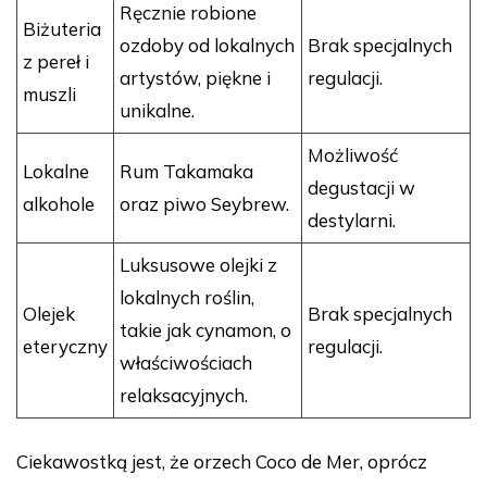
Ręcznie robione
Biżuteria
ozdoby od lokalnych
Brak specjalnych
z pereł i
artystów, piękne i
regulacji.
muszli
unikalne.
Możliwość
Lokalne
Rum Takamaka
degustacji w
alkohole
oraz piwo Seybrew.
destylarni.
Luksusowe olejki z
lokalnych roślin,
Olejek
Brak specjalnych
takie jak cynamon, o
eteryczny
regulacji.
właściwościach
relaksacyjnych.
Ciekawostką jest, że orzech Coco de Mer, oprócz