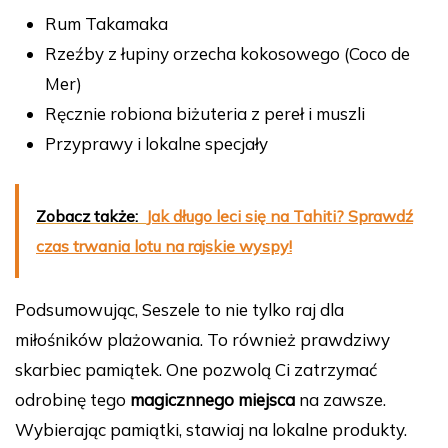
Rum Takamaka
Rzeźby z łupiny orzecha kokosowego (Coco de
Mer)
Ręcznie robiona biżuteria z pereł i muszli
Przyprawy i lokalne specjały
Zobacz także:
Jak długo leci się na Tahiti? Sprawdź
czas trwania lotu na rajskie wyspy!
Podsumowując, Seszele to nie tylko raj dla
miłośników plażowania. To również prawdziwy
skarbiec pamiątek. One pozwolą Ci zatrzymać
odrobinę tego
magicznnego miejsca
na zawsze.
Wybierając pamiątki, stawiaj na lokalne produkty.