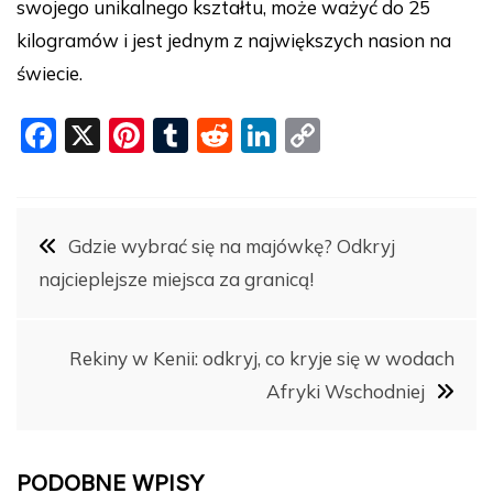
swojego unikalnego kształtu, może ważyć do 25
kilogramów i jest jednym z największych nasion na
świecie.
F
X
Pi
T
R
Li
C
a
nt
u
e
n
o
c
er
m
d
k
p
Nawigacja
e
e
bl
di
e
y
Gdzie wybrać się na majówkę? Odkryj
b
st
r
t
dI
Li
najcieplejsze miejsca za granicą!
wpisu
o
n
n
o
k
Rekiny w Kenii: odkryj, co kryje się w wodach
k
Afryki Wschodniej
PODOBNE WPISY