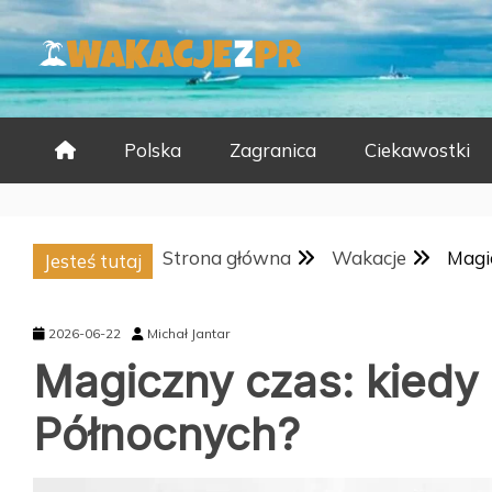
Skip
to
content
Polska
Zagranica
Ciekawostki
Strona główna
Wakacje
Magic
Jesteś tutaj
2026-06-22
Michał Jantar
Magiczny czas: kiedy n
Północnych?