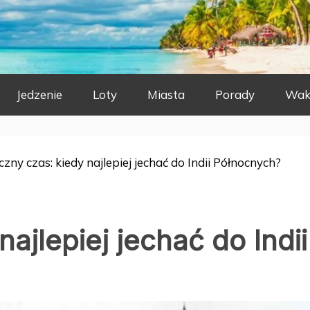
Jedzenie
Loty
Miasta
Porady
Wak
zny czas: kiedy najlepiej jechać do Indii Północnych?
ajlepiej jechać do Indii