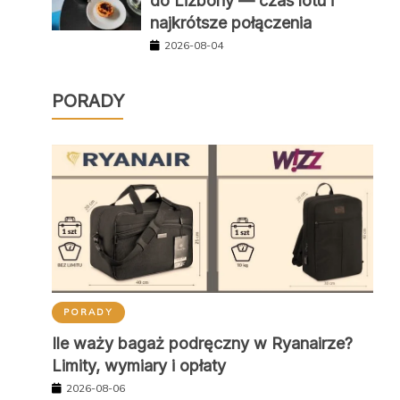
do Lizbony — czas lotu i
najkrótsze połączenia
2026-08-04
PORADY
PORADY
Ile waży bagaż podręczny w Ryanairze?
Limity, wymiary i opłaty
2026-08-06