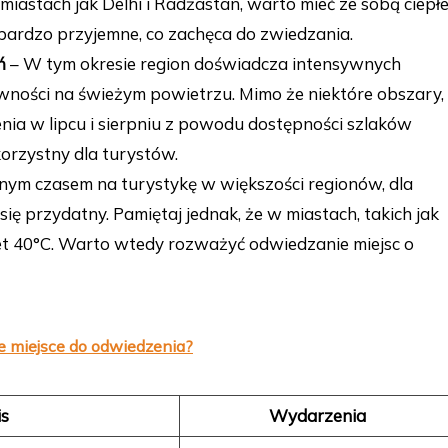
miastach jak Delhi i Radżastan, warto mieć ze sobą ciepł
 bardzo przyjemne, co zachęca do zwiedzania.
ń
– W tym okresie region doświadcza intensywnych
ności na świeżym powietrzu. Mimo że niektóre obszary,
zenia w lipcu i sierpniu z powodu dostępności szlaków
korzystny dla turystów.
alnym czasem na turystykę w większości regionów, dla
ę przydatny. Pamiętaj jednak, że w miastach, takich jak
et 40°C. Warto wtedy rozważyć odwiedzanie miejsc o
e miejsce do odwiedzenia?
s
Wydarzenia