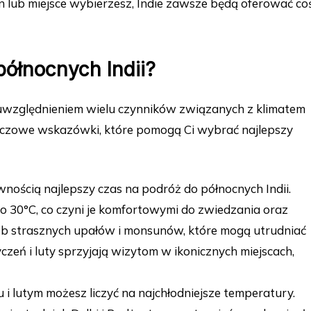
n lub miejsce wybierzesz, Indie zawsze będą oferować co
północnych Indii?
 uwzględnieniem wielu czynników związanych z klimatem
kluczowe wskazówki, które pomogą Ci wybrać najlepszy
nością najlepszy czas na podróż do północnych Indii.
o 30°C, co czyni je komfortowymi do zwiedzania oraz
ób strasznych upałów i monsunów, które mogą utrudniać
czeń i luty sprzyjają wizytom w ikonicznych miejscach,
 i lutym możesz liczyć na najchłodniejsze temperatury.