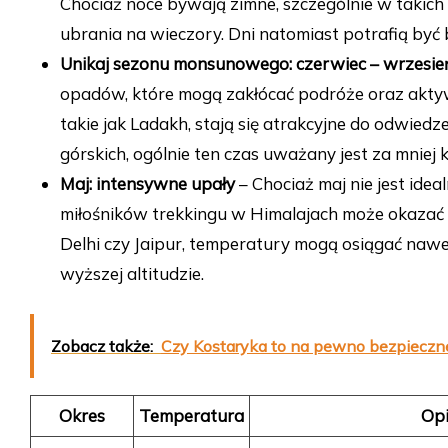
Chociaż noce bywają zimne, szczególnie w takich 
ubrania na wieczory. Dni natomiast potrafią być
Unikaj sezonu monsunowego: czerwiec – wrzesie
opadów, które mogą zakłócać podróże oraz aktyw
takie jak Ladakh, stają się atrakcyjne do odwied
górskich, ogólnie ten czas uważany jest za mniej 
Maj: intensywne upały
– Chociaż maj nie jest ide
miłośników trekkingu w Himalajach może okazać si
Delhi czy Jaipur, temperatury mogą osiągać naw
wyższej altitudzie.
Zobacz także:
Czy Kostaryka to na pewno bezpieczn
Okres
Temperatura
Opi