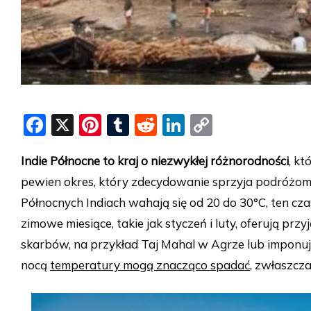
F
X
Pi
T
R
Li
C
a
nt
u
e
n
o
Indie Północne to kraj o niezwykłej różnorodności
, kt
c
er
m
d
k
p
pewien okres, który zdecydowanie sprzyja podróżom
e
e
bl
di
e
y
Północnych Indiach wahają się od 20 do 30°C, ten cz
b
st
r
t
dI
Li
zimowe miesiące, takie jak styczeń i luty, oferują p
o
n
n
skarbów, na przykład Taj Mahal w Agrze lub imponuj
o
k
nocą
temperatury mogą znacząco spadać
, zwłaszcz
k