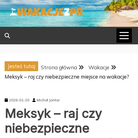
Skip
to
content
Jesteś tutaj
Strona główna
Wakacje
Meksyk – raj czy niebezpieczne miejsce na wakacje?
2026-01-20
Michał Jantar
Meksyk – raj czy
niebezpieczne