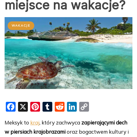
miejsce na wakacje?
WAKACJE
F
X
Pi
T
R
Li
C
a
nt
u
e
n
o
Meksyk to
kraj
, który zachwyca
zapierającymi dech
c
er
m
d
k
p
w piersiach krajobrazami
oraz bogactwem kultury i
e
e
bl
di
e
y