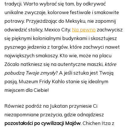
tradycji. Warto wybrać się tam, by odkrywać
b
st
r
t
dI
Li
unikalne zwyczaje, kolorowe festiwale i smakowite
o
n
n
potrawy. Przyjeżdżając do Meksyku, nie zapomnij
o
k
odwiedzić stolicy, Mexico City.
Na pewno
zachwycisz
k
się pięknymi kolonialnymi budynkami i skosztujesz
pysznego jedzenia z targów, które zachwyci nawet
największych smakoszy. Kto wie, może na placu
Zócalo natkniesz się na autentyczne maszki,
które
pobudzą Twoje zmysły
? A jeśli sztuka jest Twoją
pasją, Muzeum Fridy Kahlo stanie się idealnym
miejscem dla Ciebie!
Również podróż na Jukatan przyniesie Ci
niezapomniane przeżycia, gdzie odnajdziesz
pozostałości po cywilizacji Majów
. Chichen Itza z