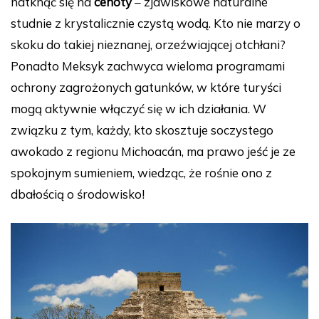
natknąć się na
cenoty
– zjawiskowe naturalne
studnie z krystalicznie czystą wodą. Kto nie marzy o
skoku do takiej nieznanej, orzeźwiającej otchłani?
Ponadto Meksyk zachwyca wieloma programami
ochrony zagrożonych gatunków, w które turyści
mogą aktywnie włączyć się w ich działania. W
związku z tym, każdy, kto skosztuje soczystego
awokado z regionu Michoacán, ma prawo jeść je ze
spokojnym sumieniem, wiedząc, że rośnie ono z
dbałością o środowisko!