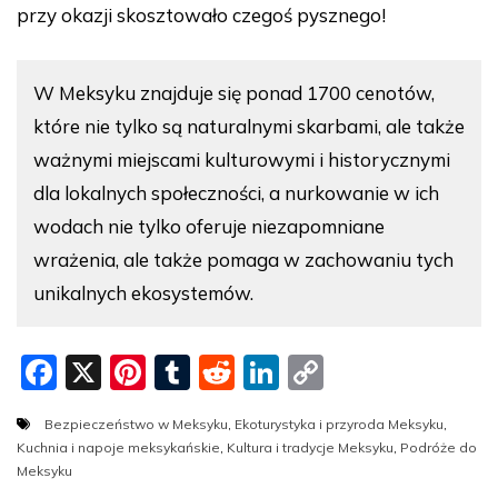
przy okazji skosztowało czegoś pysznego!
W Meksyku znajduje się ponad 1700 cenotów,
które nie tylko są naturalnymi skarbami, ale także
ważnymi miejscami kulturowymi i historycznymi
dla lokalnych społeczności, a nurkowanie w ich
wodach nie tylko oferuje niezapomniane
wrażenia, ale także pomaga w zachowaniu tych
unikalnych ekosystemów.
F
X
Pi
T
R
Li
C
a
nt
u
e
n
o
Bezpieczeństwo w Meksyku
,
Ekoturystyka i przyroda Meksyku
,
c
er
m
d
k
p
Kuchnia i napoje meksykańskie
,
Kultura i tradycje Meksyku
,
Podróże do
e
e
bl
di
e
y
Meksyku