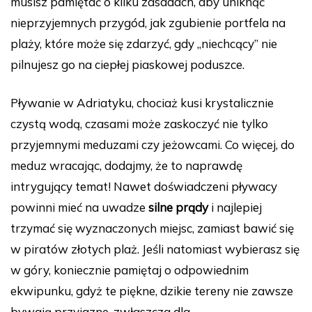
musisz pamiętać o kilku zasadach, aby uniknąć
nieprzyjemnych przygód, jak zgubienie portfela na
plaży, które może się zdarzyć, gdy „niechcący” nie
pilnujesz go na ciepłej piaskowej poduszce.
Pływanie w Adriatyku, chociaż kusi krystalicznie
czystą wodą, czasami może zaskoczyć nie tylko
przyjemnymi meduzami czy jeżowcami. Co więcej, do
meduz wracając, dodajmy, że to naprawdę
intrygujący temat! Nawet doświadczeni pływacy
powinni mieć na uwadze
silne prądy
i najlepiej
trzymać się wyznaczonych miejsc, zamiast bawić się
w piratów złotych plaż. Jeśli natomiast wybierasz się
w góry, koniecznie pamiętaj o odpowiednim
ekwipunku, gdyż te piękne, dzikie tereny nie zawsze
bywają przyjazne, zwłaszcza dla