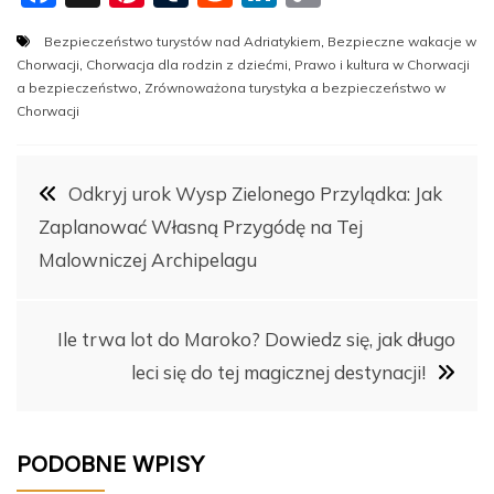
a
nt
u
e
n
o
Bezpieczeństwo turystów nad Adriatykiem
,
Bezpieczne wakacje w
c
er
m
d
k
p
Chorwacji
,
Chorwacja dla rodzin z dziećmi
,
Prawo i kultura w Chorwacji
e
e
bl
di
e
y
a bezpieczeństwo
,
Zrównoważona turystyka a bezpieczeństwo w
Chorwacji
b
st
r
t
dI
Li
o
n
n
Nawigacja
o
k
Odkryj urok Wysp Zielonego Przylądka: Jak
Zaplanować Własną Przygódę na Tej
k
wpisu
Malowniczej Archipelagu
Ile trwa lot do Maroko? Dowiedz się, jak długo
leci się do tej magicznej destynacji!
PODOBNE WPISY