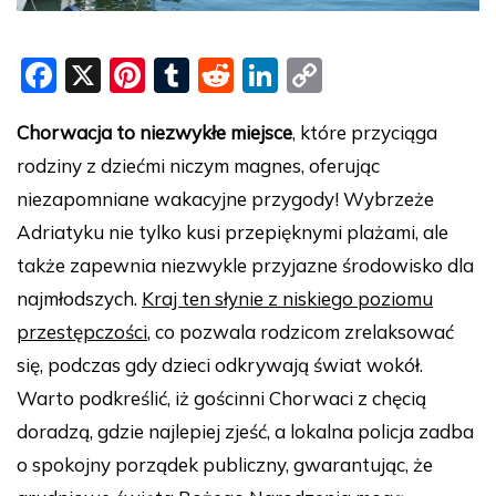
F
X
Pi
T
R
Li
C
a
nt
u
e
n
o
Chorwacja to niezwykłe miejsce
, które przyciąga
c
er
m
d
k
p
rodziny z dziećmi niczym magnes, oferując
e
e
bl
di
e
y
niezapomniane wakacyjne przygody! Wybrzeże
b
st
r
t
dI
Li
Adriatyku nie tylko kusi przepięknymi plażami, ale
o
n
n
także zapewnia niezwykle przyjazne środowisko dla
o
k
najmłodszych.
Kraj ten słynie z niskiego poziomu
k
przestępczości
, co pozwala rodzicom zrelaksować
się, podczas gdy dzieci odkrywają świat wokół.
Warto podkreślić, iż gościnni Chorwaci z chęcią
doradzą, gdzie najlepiej zjeść, a lokalna policja zadba
o spokojny porządek publiczny, gwarantując, że