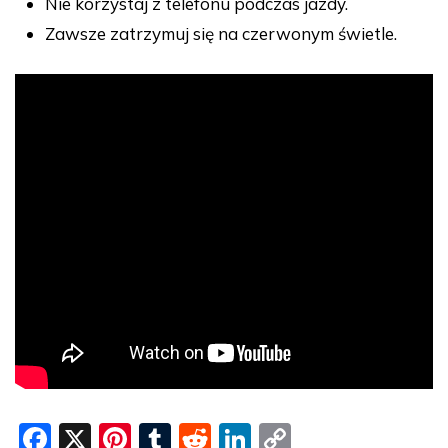
Nie korzystaj z telefonu podczas jazdy.
Zawsze zatrzymuj się na czerwonym świetle.
F
X
Pi
T
R
Li
C