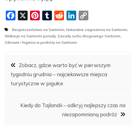
F
X
Pi
T
R
Li
C
a
nt
u
e
n
o
Bezpieczeństwo na Santorini
,
Naturalne zagrożenia na Santorini
,
c
er
m
d
k
p
Wakacje na Santorini porady
,
Zasady ruchu drogowego Santorini
,
e
e
bl
di
e
y
Zdrowie i higiena w podróży na Santorini
b
st
r
t
dI
Li
Nawigacja
o
n
n
Zobacz, gdzie warto być w pierwszym
o
k
tygodniu grudnia – najciekawsze miejsca
wpisu
k
turystyczne w pigułce
Kiedy do Tajlandii – odkryj najlepszy czas na
niezapomnianą podróż