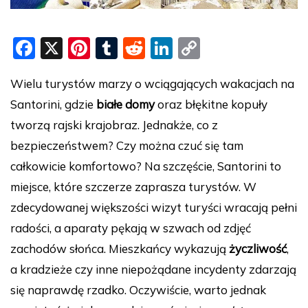
F
X
Pi
T
R
Li
C
a
nt
u
e
n
o
Wielu turystów marzy o wciągających wakacjach na
c
er
m
d
k
p
Santorini, gdzie
białe domy
oraz błękitne kopuły
e
e
bl
di
e
y
tworzą rajski krajobraz. Jednakże, co z
b
st
r
t
dI
Li
bezpieczeństwem? Czy można czuć się tam
o
n
n
całkowicie komfortowo? Na szczęście, Santorini to
o
k
miejsce, które szczerze zaprasza turystów. W
k
zdecydowanej większości wizyt turyści wracają pełni
radości, a aparaty pękają w szwach od zdjęć
zachodów słońca. Mieszkańcy wykazują
życzliwość
,
a kradzieże czy inne niepożądane incydenty zdarzają
się naprawdę rzadko. Oczywiście, warto jednak