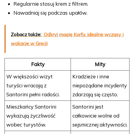
Regularnie stosuj krem z filtrem.
Nawadniaj się podczas upałów.
Zobacz także:
Odkryj magię Korfu: idealne wczasy i
wakacje w Grecji
Fakty
Mity
W większości wizyt
Kradzieże i inne
turyści wracają z
niepożądane incydenty
Santorini pełni radości.
zdarzają się często.
Mieszkańcy Santorini
Santorini jest
wykazują życzliwość
całkowicie wolne od
wobec turystów.
sejsmicznej aktywności.